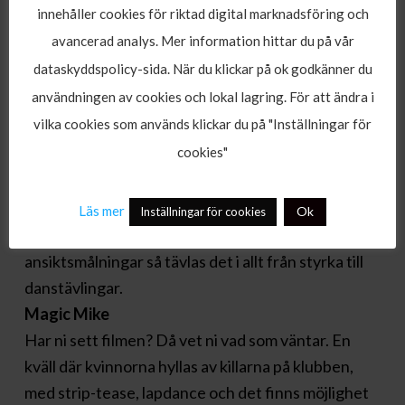
innehåller cookies för riktad digital marknadsföring och
Skandinavien- Med allt ifrån temafester till sena
avancerad analys. Mer information hittar du på vår
nätter med krasslig allsång till svenska klassiker gör
dataskyddspolicy-sida. När du klickar på ok godkänner du
Solsidan Bar allt för att just ert sällskap skall få en
användningen av cookies och lokal lagring. För att ändra i
oförglömlig vistelse på den berömda baren.
vilka cookies som används klickar du på "Inställningar för
Solsidan Bar anordnar följande temafester varje
cookies"
vecka.
Fight Night
Läs mer
Ok
Inställningar för cookies
Landskamp mellan Sverige-Norge i lekar. Med
ansiktsmålningar så tävlas det i allt från styrka till
danstävlingar.
Magic Mike
Har ni sett filmen? Då vet ni vad som väntar.
En
kväll där kvinnorna hyllas av killarna på klubben,
med strip-tease, lapdance och det finns möjlighet