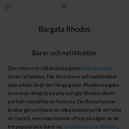
Skip
Menu
to
main
Bargata Rhodos
content
Barer och nattklubbar
Den stora och välkända bargatan i
Rhodos stad
heter Orfanidou. Här finns barer och nattklubbar
uppradade längs den långa gatan. Rhodos bargata
levererar riktigt bra party och gör Rhodos till ett
perfekt resmål för en festresa. De flesta turister
brukar gå runt bland de olika klubbarna för att hitta
sin favorit, men man hamnar oftast på någon av de
tre populäraste barerna;
Grabbarna Grus Rhodos
,