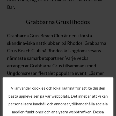
Bar.
Grabbarna Grus Rhodos
Grabbarna Grus Beach Club är den största
skandinaviska nattklubben på Rhodos. Grabbarna
Grus Beach Club på Rhodos är Ungdomsresans
närmaste samarbetspartner. Varje vecka
arrangerar Grabbarna Grus tillsammans med
Ungdomsresan flertalet populära event. Läs mer
om Grabbarna Grus Rhodos
HÄR
.
Vi använder cookies och lokal lagring för att ge dig den
Solsidan Bar Rhodos
bästa upplevelsen på vår webbplats. Det innebär att vi kan
personalisera innehåll och annonser, tillhandahålla sociala
Solsidan Bar är en av de populäraste barerna på
medier-funktioner och analysera webbtrafiken. Dessa
Rhodos bargata för partyglada ungdomar från