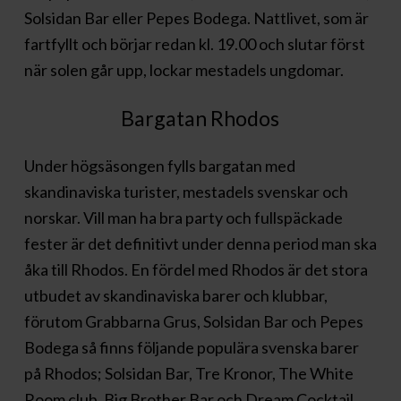
Solsidan Bar eller Pepes Bodega. Nattlivet, som är
fartfyllt och börjar redan kl. 19.00 och slutar först
när solen går upp, lockar mestadels ungdomar.
Bargatan Rhodos
Under högsäsongen fylls bargatan med
skandinaviska turister, mestadels svenskar och
norskar. Vill man ha bra party och fullspäckade
fester är det definitivt under denna period man ska
åka till Rhodos. En fördel med Rhodos är det stora
utbudet av skandinaviska barer och klubbar,
förutom Grabbarna Grus, Solsidan Bar och Pepes
Bodega så finns följande populära svenska barer
på Rhodos; Solsidan Bar, Tre Kronor, The White
Room club, Big Brother Bar och Dream Cocktail