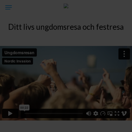
Skip
Menu
to
main
Ditt livs ungdomsresa och festresa
content