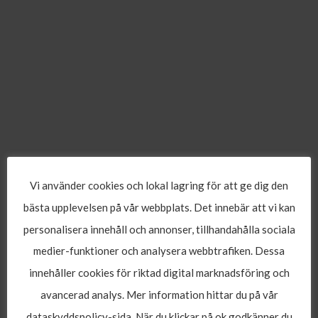
Vi använder cookies och lokal lagring för att ge dig den
bästa upplevelsen på vår webbplats. Det innebär att vi kan
personalisera innehåll och annonser, tillhandahålla sociala
medier-funktioner och analysera webbtrafiken. Dessa
innehåller cookies för riktad digital marknadsföring och
avancerad analys. Mer information hittar du på vår
dataskyddspolicy-sida. När du klickar på ok godkänner du