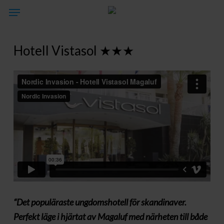
Skip
Menu
to
main
Hotell Vistasol ★★★
content
“Det populäraste ungdomshotell för skandinaver.
Perfekt läge i hjärtat av Magaluf med närheten till både