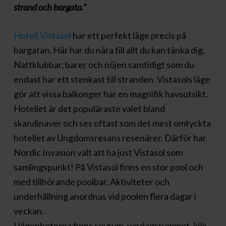
strand och bargata.”
Hotell Vistasol
har ett perfekt läge precis på
bargatan. Här har du nära till allt du kan tänka dig.
Nattklubbar, barer och nöjen samtidigt som du
endast har ett stenkast till stranden. Vistasols läge
gör att vissa balkonger har en magnifik havsutsikt.
Hotellet är det populäraste valet bland
skandinaver och ses oftast som det mest omtyckta
hotellet av Ungdomsresans resenärer. Därför har
Nordic Invasion valt att ha just Vistasol som
samlingspunkt! På Vistasol finns en stor pool och
med tillhörande poolbar. Aktiviteter och
underhållning anordnas vid poolen flera dagar i
veckan.
I lägenheterna finns sovrum, vardagsrummet, kök