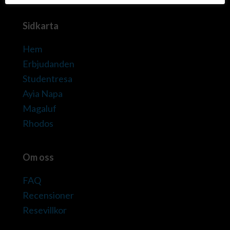
Sidkarta
Hem
Erbjudanden
Studentresa
Ayia Napa
Magaluf
Rhodos
Om oss
FAQ
Recensioner
Resevillkor