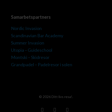
Samarbetspartners
Nordic Invasion
Scandinavian Bar Academy
Summer Invasion
Utopia – Guideschool
Montski – Skidresor
Grandpadel – Padelresor i solen
© 2026 Ditt livs resa!.
facebook
instagram
phone