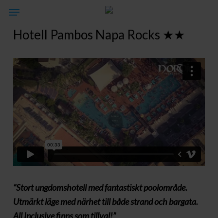
Skip
Menu
to
Hotell Pambos Napa Rocks ★★
main
content
“Stort ungdomshotell med fantastiskt poolområde.
Utmärkt läge med närhet till både strand och bargata.
All Inclusive finns som tillval!”