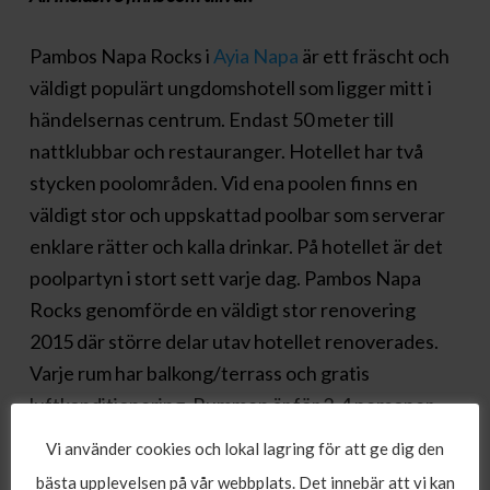
Pambos Napa Rocks i
Ayia Napa
är ett fräscht och
väldigt populärt ungdomshotell som ligger mitt i
händelsernas centrum. Endast 50 meter till
nattklubbar och restauranger. Hotellet har två
stycken poolområden. Vid ena poolen finns en
väldigt stor och uppskattad poolbar som serverar
enklare rätter och kalla drinkar. På hotellet är det
poolpartyn i stort sett varje dag. Pambos Napa
Rocks genomförde en väldigt stor renovering
2015 där större delar utav hotellet renoverades.
Varje rum har balkong/terrass och gratis
luftkonditionering. Rummen är för 2-4 personer.
Städning och byte av handdukar sker dagligen.
Vi använder cookies och lokal lagring för att ge dig den
Frukost finns som tillval och serveras mellan kl 7 till
bästa upplevelsen på vår webbplats. Det innebär att vi kan