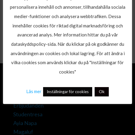
10:30. Frukosten är en stor varierande buffé med
personalisera innehåll och annonser, tillhandahålla sociala
glutenfria alternativ.
medier-funktioner och analysera webbtrafiken. Dessa
Pambos har 10 meter till den populära baren
innehåller cookies för riktad digital marknadsföring och
Solsidan och 500 meter meter till
Grabbarna Grus i
avancerad analys. Mer information hittar du på vår
Ayia Napa
.
dataskyddspolicy-sida. När du klickar på ok godkänner du
användningen av cookies och lokal lagring. För att ändra i
vilka cookies som används klickar du på "Inställningar för
cookies"
Sidkarta
Läs mer
Ok
Inställningar för cookies
Hem
Erbjudanden
Studentresa
Ayia Napa
Magaluf