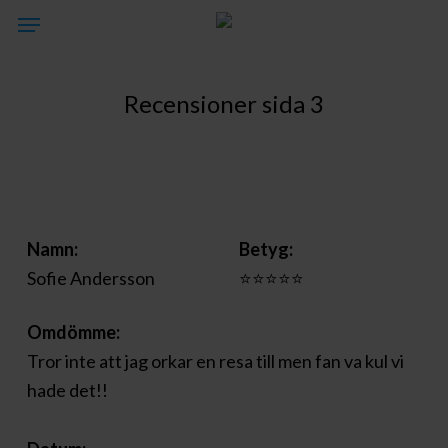
Skip
Menu
to
main
content
Recensioner sida 3
Namn:
Betyg:
Sofie Andersson
⭐⭐⭐⭐⭐
Omdömme:
Tror inte att jag orkar en resa till men fan va kul vi
hade det!!