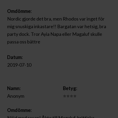
Omdömme:
Nordic gjorde det bra, men Rhodos var inget för
mig snuskiga inkastare!! Bargatan var hetsig, bra
party dock. Tror Ayia Napa eller Magaluf skulle
passa oss bättre
Datum:
2019-07-10
Namn:
Betyg:
Anonym
⭐⭐⭐⭐
Omdömme:
Nöjd med resan! Åkte till Magaluf, brittiska