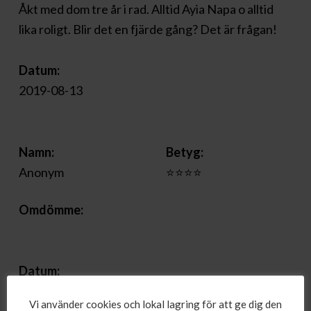
Åkt med dom tre år i rad. Alltid Ayia Napa o alltid
lika roligt. Blir det en fjärde gång? Det är frågan!
Datum:
2019-08-13
Namn:
Betyg:
Anonym
⭐⭐⭐⭐
Omdömme:
Datum:
2019-08-10
Vi använder cookies och lokal lagring för att ge dig den