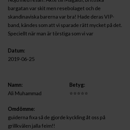
bargatan var skit men resebolaget och de
skandinaviska barerna var bra! Hade deras VIP-
band, kändes som att vi sparade rätt mycket på det.
Speciellt när man är törstiga som vi var
Datum:
2019-06-25
Namn:
Betyg:
Ali Muhammad
⭐⭐⭐⭐⭐
Omdömme:
guiderna fixa så de gjorde kyckling åt oss på
grillkvälen jalla feim!!