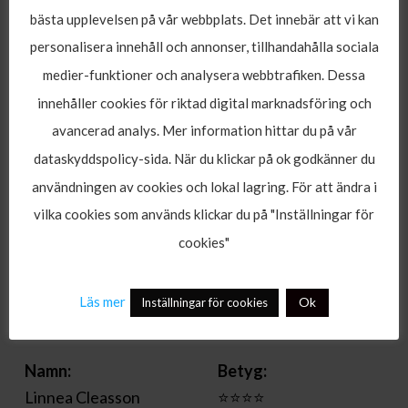
bästa upplevelsen på vår webbplats. Det innebär att vi kan
personalisera innehåll och annonser, tillhandahålla sociala
Namn:
Betyg:
medier-funktioner och analysera webbtrafiken. Dessa
Amir
⭐⭐⭐⭐⭐
innehåller cookies för riktad digital marknadsföring och
Omdömme:
avancerad analys. Mer information hittar du på vår
Barrundan i Ayia Napa slår ALLT. Grabbarna tackar
dataskyddspolicy-sida. När du klickar på ok godkänner du
för denna gång. Hoppas Tim är kvar nästa år med.
användningen av cookies och lokal lagring. För att ändra i
Han gjorde resan lite bättre.
vilka cookies som används klickar du på "Inställningar för
cookies"
Datum:
2019-07-13
Läs mer
Ok
Inställningar för cookies
Namn:
Betyg:
Linnea Cleasson
⭐⭐⭐⭐